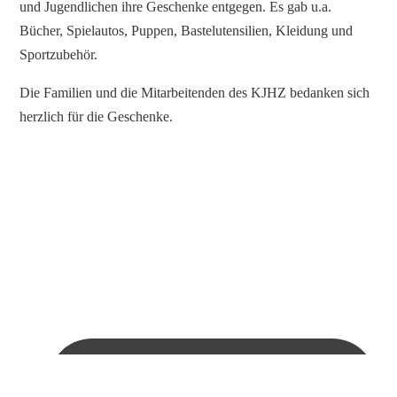
und Jugendlichen ihre Geschenke entgegen. Es gab u.a.
Bücher, Spielautos, Puppen, Bastelutensilien, Kleidung und
Sportzubehör.
Die Familien und die Mitarbeitenden des KJHZ bedanken sich
herzlich für die Geschenke.
Grüne Oase für unsere Inobhutnahmestelle für
Kinder dank Stadtradeln-Spende der Rödl