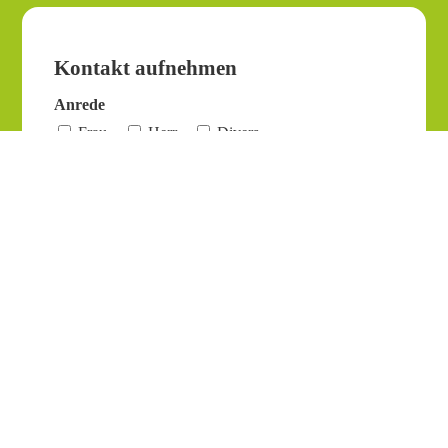
Kontakt aufnehmen
Anrede
Frau
Herr
Divers
Name (Pflichtfeld)
E-Mail-Adresse (Pflichtfeld)
Weiter